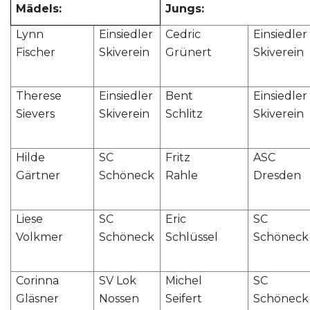
Mädels:
Jungs:
Lynn
Einsiedler
Cedric
Einsiedler
Fischer
Skiverein
Grünert
Skiverein
Therese
Einsiedler
Bent
Einsiedler
Sievers
Skiverein
Schlitz
Skiverein
Hilde
SC
Fritz
ASC
Gärtner
Schöneck
Rahle
Dresden
Liese
SC
Eric
SC
Volkmer
Schöneck
Schlüssel
Schöneck
Corinna
SV Lok
Michel
SC
Gläsner
Nossen
Seifert
Schöneck