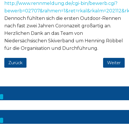
http://www.rennmeldung.de/cgi-bin/bewerb.cgi?
bewerb=02707&rahmen=1&ret=rkal&rkalm=202112&rk
Dennoch fühlten sich die ersten Outdoor-Rennen
nach fast zwei Jahren Coronazeit großartig an.
Herzlichen Dank an das Team von
Niedersächsischen Skiverband um Henning Röbbel
für die Organisation und Durchführung.
Zurück
Weiter