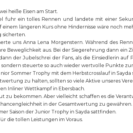
wei heiße Eisen am Start.
fuhr ein tolles Rennen und landete mit einer Sekund
f einem längeren Kurs ohne Hindernisse wäre noch mehr
 sicherten.
erte uns Anna Lena Morgenstern. Während des Rennens
e Beweglichkeit aus. Bei der Siegerehrung dann ein Zit
 dann der Jubelschrei der Fans, als die Einsiedlerin au
, sondern steuerte so auch wieder wertvolle Punkte zur
unior Sommer Trophy mit dem Herbstcrosslauf in Sayda s
twertung zu halten, sollten so viele Aktive unseres Ve
nen Inliner Wettkampf in Ebersbach.
Hut zu bekommen. Aber vielleicht schaffen es die Veran
n Chancengleichheit in der Gesamtwertung zu gewähren.
er Saison der Junior Trophy in Sayda sattfinden.
r die tollen Leistungen im Voraus.