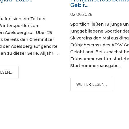
Gebir...
02.06.2026
rafen sich ein Teil der
Sportlich ließen 18 junge u
Wintersportler zum
junggebliebene Sportler des
len Adelsberglauf. Über 25
Skivereins den Mai auskling
es bereits den Chemnitzer
Frühjahrscross des ATSV G
 der Adelsberglauf gehörte
Gelobtland. Bei zunächst b
n zu dieser Serie. Alljährli...
Frühsommerwetter startete
Startnummernausgabe...
ESEN...
WEITER LESEN...