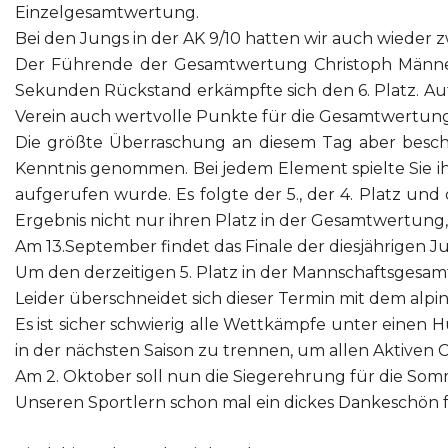
Einzelgesamtwertung.
Bei den Jungs in der AK 9/10 hatten wir auch wieder z
Der Führende der Gesamtwertung Christoph Männel 
Sekunden Rückstand erkämpfte sich den 6. Platz. Au
Verein auch wertvolle Punkte für die Gesamtwertung
Die größte Überraschung an diesem Tag aber besch
Kenntnis genommen. Bei jedem Element spielte Sie ihr
aufgerufen wurde. Es folgte der 5., der 4. Platz und
Ergebnis nicht nur ihren Platz in der Gesamtwertung
Am 13.September findet das Finale der diesjährigen J
Um den derzeitigen 5. Platz in der Mannschaftsgesam
Leider überschneidet sich dieser Termin mit dem alpi
Es ist sicher schwierig alle Wettkämpfe unter einen 
in der nächsten Saison zu trennen, um allen Aktive
Am 2. Oktober soll nun die Siegerehrung für die Somm
Unseren Sportlern schon mal ein dickes Dankeschön fü